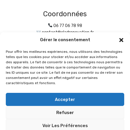
Coordonnées
06 77 06 78 98
contact@cladrenovation.fr
Gérer le consentement
Adresse
Pour offrir les meilleures expériences, nous utilisons des technologies
6 Chemin de Grandvaux
telles que les cookies pour stocker et/ou accéder aux informations
des appareils. Le fait de consentir à ces technologies nous permettra
69130 ECULLY
de traiter des données telles que le comportement de navigation ou
les ID uniques sur ce site. Le fait de ne pas consentir ou de retirer son
consentement peut avoir un effet négatif sur certaines
Horaires
caractéristiques et fonctions.
Lundi - Vendredi
Accepter
8h00 - 19h00
Refuser
Voir Les Préférences